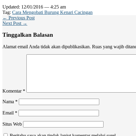
Updated: 12/01/2016 — 4:25 am
Tag:
Cara Mengobati Burung Kenari Cacingan
← Previous Post
Next Post →
Tinggalkan Balasan
Alamat email Anda tidak akan dipublikasikan.
Ruas yang wajib ditan
Komentar
*
Nama
*
Email
*
Situs Web
Beritahu saya akan tindak lanjut komentar melalui surel.