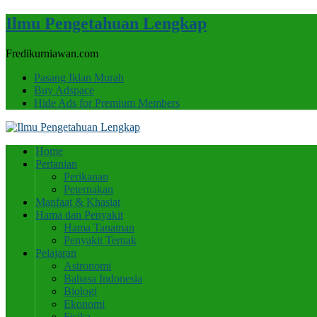
Ilmu Pengetahuan Lengkap
Fredikurniawan.com
Pasang Iklan Murah
Buy Adspace
Hide Ads for Premium Members
Home
Pertanian
Perikanan
Peternakan
Manfaat & Khasiat
Hama dan Penyakit
Hama Tanaman
Penyakit Ternak
Pelajaran
Astronomi
Bahasa Indonesia
Biologi
Ekonomi
Fisika