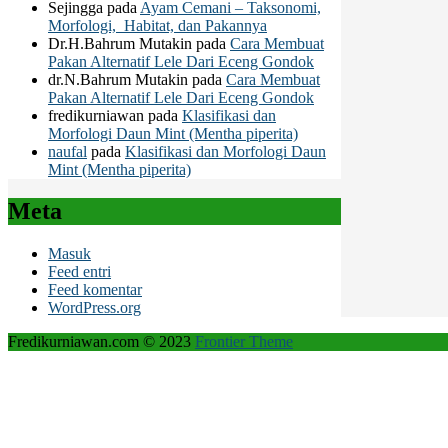
Sejingga
pada
Ayam Cemani – Taksonomi,
Morfologi, Habitat, dan Pakannya
Dr.H.Bahrum Mutakin
pada
Cara Membuat
Pakan Alternatif Lele Dari Eceng Gondok
dr.N.Bahrum Mutakin
pada
Cara Membuat
Pakan Alternatif Lele Dari Eceng Gondok
fredikurniawan
pada
Klasifikasi dan
Morfologi Daun Mint (Mentha piperita)
naufal
pada
Klasifikasi dan Morfologi Daun
Mint (Mentha piperita)
Meta
Masuk
Feed entri
Feed komentar
WordPress.org
Fredikurniawan.com © 2023
Frontier Theme