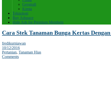
Geografi
Kimia
Teknologi
Buy Adspace
Hide Ads for Premium Members
Cara Stek Tanaman Bunga Kertas Denga
fredikurniawan
10/12/2016
Pertanian
,
Tanaman Hias
Comments