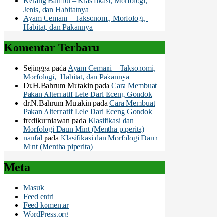
Kerang Bambu – Klasifikasi, Morfologi,
Jenis, dan Habitatnya
Ayam Cemani – Taksonomi, Morfologi,
Habitat, dan Pakannya
Komentar Terbaru
Sejingga
pada
Ayam Cemani – Taksonomi,
Morfologi, Habitat, dan Pakannya
Dr.H.Bahrum Mutakin
pada
Cara Membuat
Pakan Alternatif Lele Dari Eceng Gondok
dr.N.Bahrum Mutakin
pada
Cara Membuat
Pakan Alternatif Lele Dari Eceng Gondok
fredikurniawan
pada
Klasifikasi dan
Morfologi Daun Mint (Mentha piperita)
naufal
pada
Klasifikasi dan Morfologi Daun
Mint (Mentha piperita)
Meta
Masuk
Feed entri
Feed komentar
WordPress.org