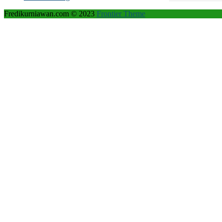
Fredikurniawan.com © 2023
Frontier Theme