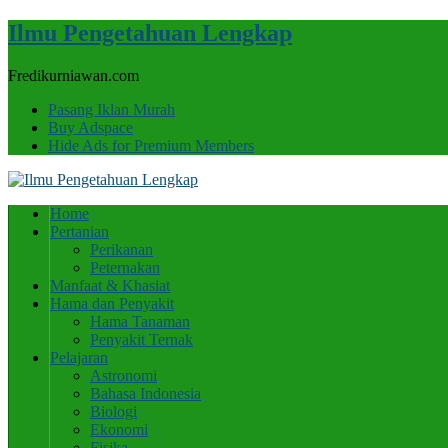
Ilmu Pengetahuan Lengkap
Fredikurniawan.com
Pasang Iklan Murah
Buy Adspace
Hide Ads for Premium Members
Home
Pertanian
Perikanan
Peternakan
Manfaat & Khasiat
Hama dan Penyakit
Hama Tanaman
Penyakit Ternak
Pelajaran
Astronomi
Bahasa Indonesia
Biologi
Ekonomi
Fisika