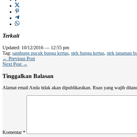
Terkait
Updated: 10/12/2016 — 12:55 pm
Tag:
sambung pucuk bunga kertas
,
stek bunga kertas
,
stek tanaman b
← Previous Post
Next Post →
Tinggalkan Balasan
Alamat email Anda tidak akan dipublikasikan.
Ruas yang wajib ditan
Komentar
*