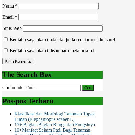
Nama
*
Email
*
Situs Web
Beritahu saya akan tindak lanjut komentar melalui surel.
Beritahu saya akan tulisan baru melalui surel.
The Search Box
Cari untuk:
Pos-pos Terbaru
Klasifikasi dan Morfologi Tanaman Tapak
Liman (Elephantopus scaber L)
15+ Bagian-Bagian Bunga dan Fungsinya
10+Manfaat Sekam Padi Bagi Tanaman