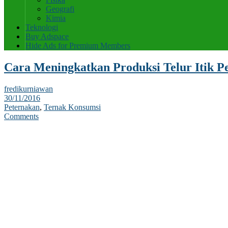
Geografi
Kimia
Teknologi
Buy Adspace
Hide Ads for Premium Members
Cara Meningkatkan Produksi Telur Itik Pe
fredikurniawan
30/11/2016
Peternakan
,
Ternak Konsumsi
Comments