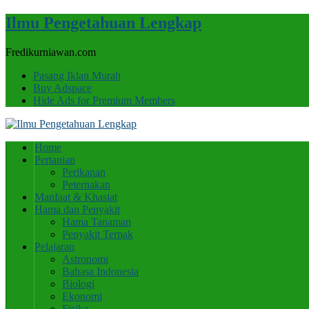
Ilmu Pengetahuan Lengkap
Fredikurniawan.com
Pasang Iklan Murah
Buy Adspace
Hide Ads for Premium Members
Home
Pertanian
Perikanan
Peternakan
Manfaat & Khasiat
Hama dan Penyakit
Hama Tanaman
Penyakit Ternak
Pelajaran
Astronomi
Bahasa Indonesia
Biologi
Ekonomi
Fisika