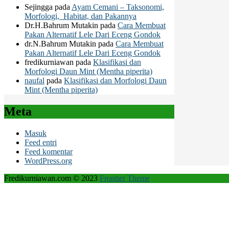
Sejingga
pada
Ayam Cemani – Taksonomi,
Morfologi, Habitat, dan Pakannya
Dr.H.Bahrum Mutakin
pada
Cara Membuat
Pakan Alternatif Lele Dari Eceng Gondok
dr.N.Bahrum Mutakin
pada
Cara Membuat
Pakan Alternatif Lele Dari Eceng Gondok
fredikurniawan
pada
Klasifikasi dan
Morfologi Daun Mint (Mentha piperita)
naufal
pada
Klasifikasi dan Morfologi Daun
Mint (Mentha piperita)
Meta
Masuk
Feed entri
Feed komentar
WordPress.org
Fredikurniawan.com © 2023
Frontier Theme