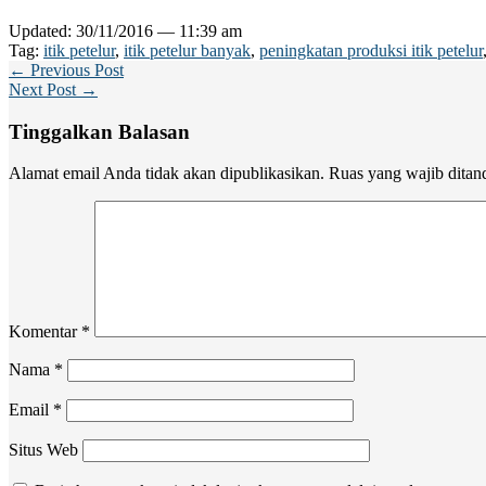
Updated: 30/11/2016 — 11:39 am
Tag:
itik petelur
,
itik petelur banyak
,
peningkatan produksi itik petelur
← Previous Post
Next Post →
Tinggalkan Balasan
Alamat email Anda tidak akan dipublikasikan.
Ruas yang wajib ditan
Komentar
*
Nama
*
Email
*
Situs Web