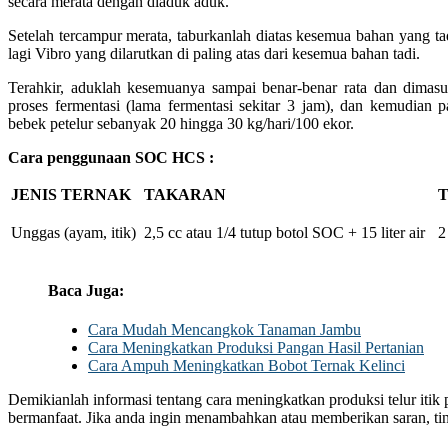
secara merata dengan diaduk aduk.
Setelah tercampur merata, taburkanlah diatas kesemua bahan yang t
lagi Vibro yang dilarutkan di paling atas dari kesemua bahan tadi.
Terahkir, aduklah kesemuanya sampai benar-benar rata dan dimas
proses fermentasi (lama fermentasi sekitar 3 jam), dan kemudian p
bebek petelur sebanyak 20 hingga 30 kg/hari/100 ekor.
Cara penggunaan SOC HCS :
JENIS TERNAK
TAKARAN
T
Unggas (ayam, itik)
2,5 cc atau 1/4 tutup botol SOC + 15 liter air
2
Baca Juga:
Cara Mudah Mencangkok Tanaman Jambu
Cara Meningkatkan Produksi Pangan Hasil Pertanian
Cara Ampuh Meningkatkan Bobot Ternak Kelinci
Demikianlah informasi tentang cara meningkatkan produksi telur itik
bermanfaat. Jika anda ingin menambahkan atau memberikan saran, ti