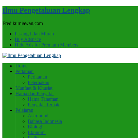
Ilmu Pengetahuan Lengkap
Fredikurniawan.com
Pasang Iklan Murah
Buy Adspace
Hide Ads for Premium Members
Home
Pertanian
Perikanan
Peternakan
Manfaat & Khasiat
Hama dan Penyakit
Hama Tanaman
Penyakit Ternak
Pelajaran
Astronomi
Bahasa Indonesia
Biologi
Ekonomi
Fisika