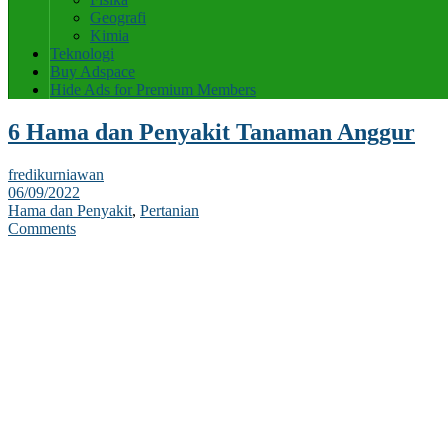
Geografi
Kimia
Teknologi
Buy Adspace
Hide Ads for Premium Members
6 Hama dan Penyakit Tanaman Anggur
fredikurniawan
06/09/2022
Hama dan Penyakit
,
Pertanian
Comments