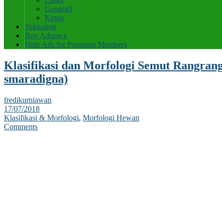
Geografi
Kimia
Teknologi
Buy Adspace
Hide Ads for Premium Members
Klasifikasi dan Morfologi Semut Rangran
smaradigna)
fredikurniawan
17/07/2018
Klasifikasi & Morfologi
,
Morfologi Hewan
Comments