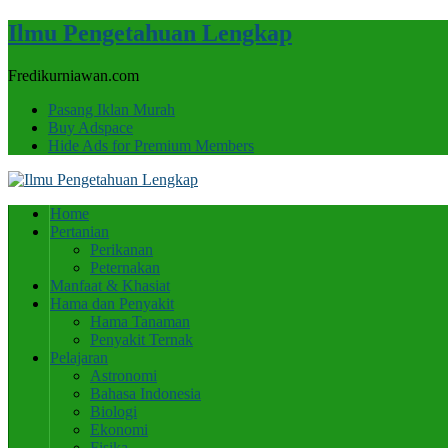
Ilmu Pengetahuan Lengkap
Fredikurniawan.com
Pasang Iklan Murah
Buy Adspace
Hide Ads for Premium Members
Home
Pertanian
Perikanan
Peternakan
Manfaat & Khasiat
Hama dan Penyakit
Hama Tanaman
Penyakit Ternak
Pelajaran
Astronomi
Bahasa Indonesia
Biologi
Ekonomi
Fisika