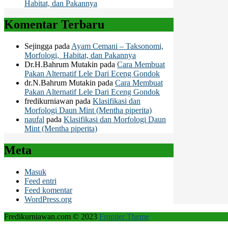
Habitat, dan Pakannya
Komentar Terbaru
Sejingga
pada
Ayam Cemani – Taksonomi,
Morfologi, Habitat, dan Pakannya
Dr.H.Bahrum Mutakin
pada
Cara Membuat
Pakan Alternatif Lele Dari Eceng Gondok
dr.N.Bahrum Mutakin
pada
Cara Membuat
Pakan Alternatif Lele Dari Eceng Gondok
fredikurniawan
pada
Klasifikasi dan
Morfologi Daun Mint (Mentha piperita)
naufal
pada
Klasifikasi dan Morfologi Daun
Mint (Mentha piperita)
Meta
Masuk
Feed entri
Feed komentar
WordPress.org
Fredikurniawan.com © 2023
Frontier Theme