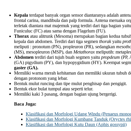
Kepala
terdapat banyak organ sensor diantaranya adalah antena
frontal carina, mandibula dan palp formula. Antena meruaka o
terletak diantara mat majemuk yang terdiri dari tiga bagian yai
Funiculuc (FC) atau sama dengan Flagelum (FU).
Thorax
atau alitrunk (Mesoma) merupakan bagian kedua tubuh 
kepala dan abdomen. Terdiri dari tiga segmen
thorak
yaitu
prot
meliputi : pronotum (PN), propleuron (PR), sedangkan
mesoth
(MS), mesopleuron (MSP), dan
Metathorax
meliputih: metapl
Abdomen
terdiri dari tujuh buah segmen yaitu
propdeum
(PP, 
(GA) pigydium (PY), dan hypopygidium (HY). Keempat segme
gaster (GA).
Memiliki warna merah kehitaman dan memiliki ukuran tubuh d
dengan protonom yang lebar.
Bentuk mulut runcing dan tipe mulut penghisap dan pengigit.
Bentuk ekor bulat tumpul atau seperti telur.
Memiliki kaki 3 pasang, dengan bagian ujung bergerigi.
Baca Juga:
Klasifikasi dan Morfologi Udang Windu (Penaeus mono
Klasifikasi dan Morfologi Kumbang Tanduk (Oryctes rhi
Klasifikasi dan Morfologi Kutu Daun (Aphis gossypii)