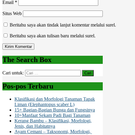
Email
*
Situs Web
Beritahu saya akan tindak lanjut komentar melalui surel.
Beritahu saya akan tulisan baru melalui surel.
The Search Box
Cari untuk:
Pos-pos Terbaru
Klasifikasi dan Morfologi Tanaman Tapak
Liman (Elephantopus scaber L)
15+ Bagian-Bagian Bunga dan Fungsinya
10+Manfaat Sekam Padi Bagi Tanaman
Kerang Bambu – Klasifikasi, Morfologi,
Jenis, dan Habitatnya
Ayam Cemani – Taksonomi, Morfologi,