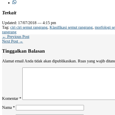
Terkait
Updated: 17/07/2018 — 4:15 pm
Tag:
ciri ciri semut rangrang
,
Klasifikasi semut rangrang
,
morfologi s
rangrang
← Previous Post
Next Post →
Tinggalkan Balasan
Alamat email Anda tidak akan dipublikasikan.
Ruas yang wajib ditan
Komentar
*
Nama
*