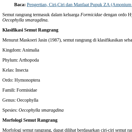
Baca:
Pengertian, Ciri-Ciri dan Manfaat Pupuk ZA (Amonium 
Semut rangrang termasuk dalam keluarga
Formicidae
dengan ordo Hy
Oecophylla smaragdina.
Klasifikasi Semut Rangrang
Menurut Maskoeri Jasin (1987), semut rangrang di klasifikasikan seba
Kingdom: Animalia
Phylum: Arthopoda
Kelas: Insecta
Ordo: Hymonoptera
Famili: Formisidae
Genus: Oecophylla
Spesies:
Oecophylla smaragdina
Morfologi Semut Rangrang
Morfologi semut rangrang, dapat dilihat berdasarkan ciri-ciri semut ra