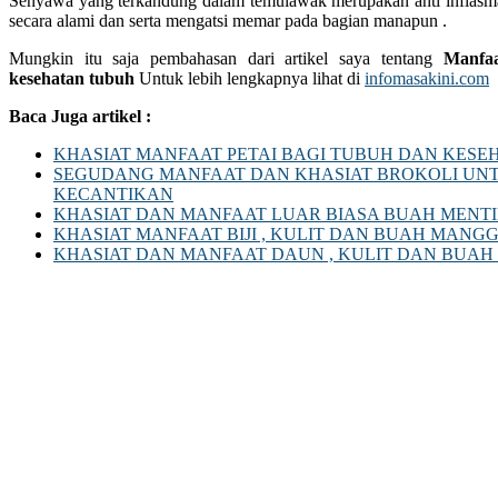
Senyawa yang terkandung dalam temulawak merupakan anti inflasm
secara alami dan serta mengatsi memar pada bagian manapun .
Mungkin itu saja pembahasan dari artikel saya tentang
Manfaa
kesehatan tubuh
Untuk lebih lengkapnya lihat di
infomasakini.com
Baca Juga artikel :
KHASIAT MANFAAT PETAI BAGI TUBUH DAN KESE
SEGUDANG MANFAAT DAN KHASIAT BROKOLI UN
KECANTIKAN
KHASIAT DAN MANFAAT LUAR BIASA BUAH MENT
KHASIAT MANFAAT BIJI , KULIT DAN BUAH MANG
KHASIAT DAN MANFAAT DAUN , KULIT DAN BUAH 