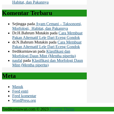
Habitat, dan Pakannya
Komentar Terbaru
Sejingga
pada
Ayam Cemani – Taksonomi,
Morfologi, Habitat, dan Pakannya
Dr.H.Bahrum Mutakin
pada
Cara Membuat
Pakan Alternatif Lele Dari Eceng Gondok
dr.N.Bahrum Mutakin
pada
Cara Membuat
Pakan Alternatif Lele Dari Eceng Gondok
fredikurniawan
pada
Klasifikasi dan
Morfologi Daun Mint (Mentha piperita)
naufal
pada
Klasifikasi dan Morfologi Daun
Mint (Mentha piperita)
Meta
Masuk
Feed entri
Feed komentar
WordPress.org
Fredikurniawan.com © 2023
Frontier Theme