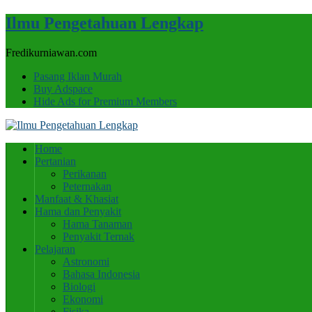
Ilmu Pengetahuan Lengkap
Fredikurniawan.com
Pasang Iklan Murah
Buy Adspace
Hide Ads for Premium Members
Home
Pertanian
Perikanan
Peternakan
Manfaat & Khasiat
Hama dan Penyakit
Hama Tanaman
Penyakit Ternak
Pelajaran
Astronomi
Bahasa Indonesia
Biologi
Ekonomi
Fisika