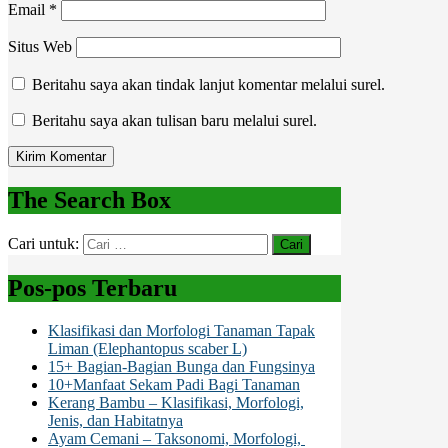
Email
*
Situs Web
Beritahu saya akan tindak lanjut komentar melalui surel.
Beritahu saya akan tulisan baru melalui surel.
The Search Box
Cari untuk:
Pos-pos Terbaru
Klasifikasi dan Morfologi Tanaman Tapak
Liman (Elephantopus scaber L)
15+ Bagian-Bagian Bunga dan Fungsinya
10+Manfaat Sekam Padi Bagi Tanaman
Kerang Bambu – Klasifikasi, Morfologi,
Jenis, dan Habitatnya
Ayam Cemani – Taksonomi, Morfologi,