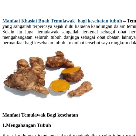
Manfaat Khasiat Buah Temulawak bagi kesehatan tubuh
– Te
yang sangatlah terpercaya sejak dulu karaena kandungan dalam temu
Selain itu juga jtemulawak sangatlah terkenal sebagai obat h
mengahangatan seluruh tubuh danjuga sebagai obat-obatan lainnya
bermanfaat bagi kesehatan tubuh , manfaat tersebut saya rangkum dalam
Manfaat Temulawak Bagi kesehatan
1.Mengahangan Tubuh
Kaya kandungan temulawak dapat meningkatkan suhu tubuh yang l