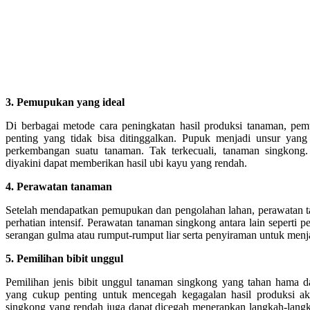
3. Pemupukan yang ideal
Di berbagai metode cara peningkatan hasil produksi tanaman, pe
penting yang tidak bisa ditinggalkan. Pupuk menjadi unsur yan
perkembangan suatu tanaman. Tak terkecuali, tanaman singkon
diyakini dapat memberikan hasil ubi kayu yang rendah.
4. Perawatan tanaman
Setelah mendapatkan pemupukan dan pengolahan lahan, perawatan
perhatian intensif. Perawatan tanaman singkong antara lain sepert
serangan gulma atau rumput-rumput liar serta penyiraman untuk men
5. Pemilihan bibit unggul
Pemilihan jenis bibit unggul tanaman singkong yang tahan hama d
yang cukup penting untuk mencegah kegagalan hasil produksi ak
singkong yang rendah juga dapat dicegah menerapkan langkah-langk