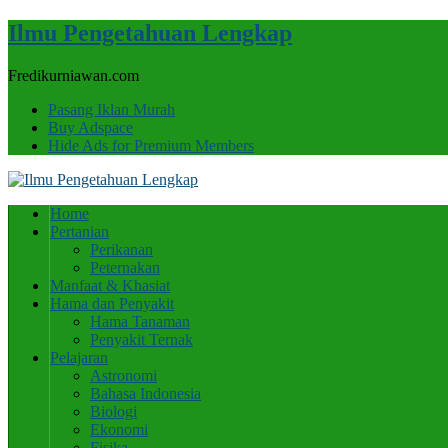
Ilmu Pengetahuan Lengkap
Fredikurniawan.com
Pasang Iklan Murah
Buy Adspace
Hide Ads for Premium Members
Home
Pertanian
Perikanan
Peternakan
Manfaat & Khasiat
Hama dan Penyakit
Hama Tanaman
Penyakit Ternak
Pelajaran
Astronomi
Bahasa Indonesia
Biologi
Ekonomi
Fisika