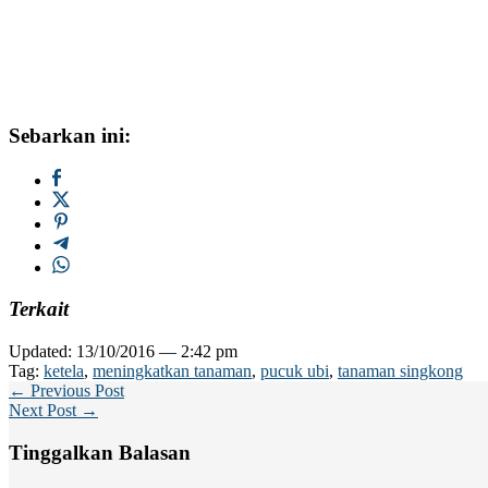
Sebarkan ini:
Terkait
Updated: 13/10/2016 — 2:42 pm
Tag:
ketela
,
meningkatkan tanaman
,
pucuk ubi
,
tanaman singkong
← Previous Post
Next Post →
Tinggalkan Balasan