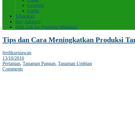
Geografi
Kimia
Teknologi
Buy Adspace
Hide Ads for Premium Members
Tips dan Cara Meningkatkan Produksi T
fredikurniawan
13/10/2016
Pertanian
,
Tanaman Pangan
,
Tanaman Umbian
Comments