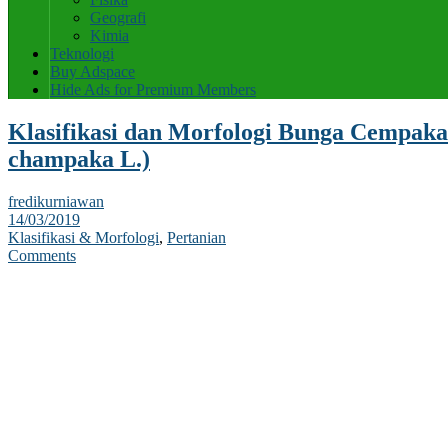
Geografi
Kimia
Teknologi
Buy Adspace
Hide Ads for Premium Members
Klasifikasi dan Morfologi Bunga Cempaka
champaka L.)
fredikurniawan
14/03/2019
Klasifikasi & Morfologi
,
Pertanian
Comments