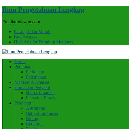
Ilmu Pengetahuan Lengkap
Fredikurniawan.com
Pasang Iklan Murah
Buy Adspace
Hide Ads for Premium Members
Home
Pertanian
Perikanan
Peternakan
Manfaat & Khasiat
Hama dan Penyakit
Hama Tanaman
Penyakit Ternak
Pelajaran
Astronomi
Bahasa Indonesia
Biologi
Ekonomi
Fisika