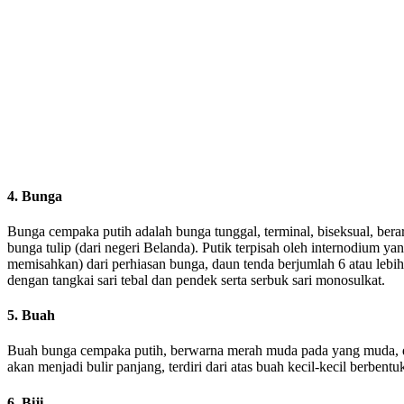
4. Bunga
Bunga cempaka putih adalah bunga tunggal, terminal, biseksual, ber
bunga tulip (dari negeri Belanda). Putik terpisah oleh internodium y
memisahkan) dari perhiasan bunga, daun tenda berjumlah 6 atau lebih
dengan tangkai sari tebal dan pendek serta serbuk sari monosulkat.
5. Buah
Buah bunga cempaka putih, berwarna merah muda pada yang muda, d
akan menjadi bulir panjang, terdiri dari atas buah kecil-kecil berben
6. Biji