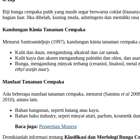
Biji bunga cempaka putih yang masih segar berwarna coklat (biasanya
bagian luar. Jika dibelah, kuning muda, adstringens dan memiliki rasa 
Kandungan Kimia Tanaman Cempaka
Menurut Sastroamidjojo (1997), kandungan kimia tanaman cempaka ad
Kulit dan daun, mengandung alkaloid dan zat samak.
Kulit kayu dan akarm mengandung palmitin dan olien, dan as
Bunga, mengandung minyak terbang (ceraniol, linalool, metal 
ethyl aszijn zuur
).
Manfaat Tanaman Cempaka
Ada beberapa manfaat tanaman cempaka, menurut (Sanima
et al
2008
2010), antara lain.
Bahan bangunan, seperti batang atau kayu.
Bahan baku industry, seperi minyat atsiri, parfum, kosmetik dan
Baca juga:
Pengertian Monera
Demikianlah informasi tentang
Klasifikasi dan Morfologi Bunga 