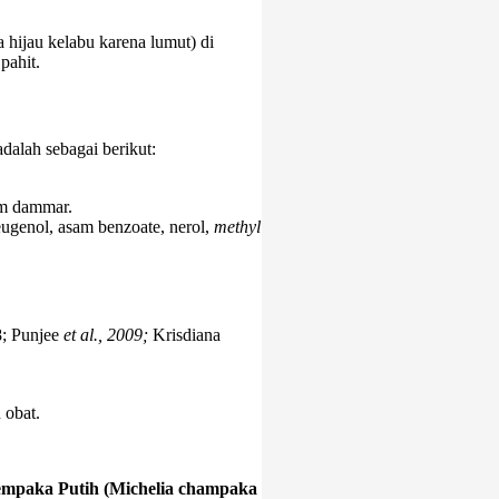
 hijau kelabu karena lumut) di
pahit.
alah sebagai berikut:
am dammar.
eugenol, asam benzoate, nerol,
methyl
; Punjee
et al., 2009;
Krisdiana
 obat.
Cempaka Putih (Michelia champaka