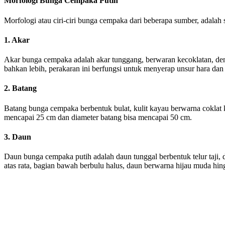
Morfologi Bunga Cempaka Putih
Morfologi atau ciri-ciri bunga cempaka dari beberapa sumber, adalah 
1. Akar
Akar bunga cempaka adalah akar tunggang, berwaran kecoklatan, d
bahkan lebih, perakaran ini berfungsi untuk menyerap unsur hara dan z
2. Batang
Batang bunga cempaka berbentuk bulat, kulit kayau berwarna coklat
mencapai 25 cm dan diameter batang bisa mencapai 50 cm.
3. Daun
Daun bunga cempaka putih adalah daun tunggal berbentuk telur taji, 
atas rata, bagian bawah berbulu halus, daun berwarna hijau muda hing