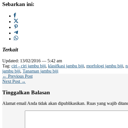
Sebarkan ini:
Terkait
Updated: 13/02/2016 — 5:42 am
Tag:
ciri - ciri jambu biji
,
klasifkasi jambu biji
,
morfologi jambu biji
,
n
jambu biji
,
Tanaman jambu biji
← Previous Post
Next Post →
Tinggalkan Balasan
Alamat email Anda tidak akan dipublikasikan.
Ruas yang wajib ditan