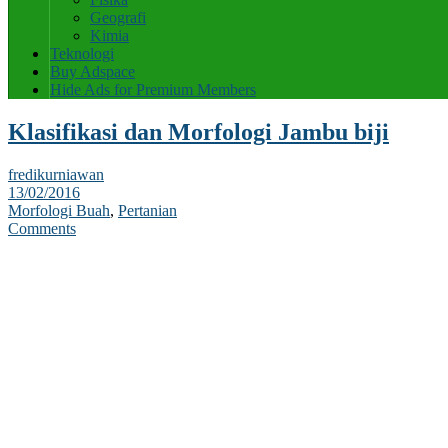
Geografi
Kimia
Teknologi
Buy Adspace
Hide Ads for Premium Members
Klasifikasi dan Morfologi Jambu biji
fredikurniawan
13/02/2016
Morfologi Buah
,
Pertanian
Comments