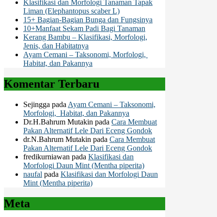
Klasifikasi dan Morfologi Tanaman Tapak
Liman (Elephantopus scaber L)
15+ Bagian-Bagian Bunga dan Fungsinya
10+Manfaat Sekam Padi Bagi Tanaman
Kerang Bambu – Klasifikasi, Morfologi,
Jenis, dan Habitatnya
Ayam Cemani – Taksonomi, Morfologi,
Habitat, dan Pakannya
Komentar Terbaru
Sejingga
pada
Ayam Cemani – Taksonomi,
Morfologi, Habitat, dan Pakannya
Dr.H.Bahrum Mutakin
pada
Cara Membuat
Pakan Alternatif Lele Dari Eceng Gondok
dr.N.Bahrum Mutakin
pada
Cara Membuat
Pakan Alternatif Lele Dari Eceng Gondok
fredikurniawan
pada
Klasifikasi dan
Morfologi Daun Mint (Mentha piperita)
naufal
pada
Klasifikasi dan Morfologi Daun
Mint (Mentha piperita)
Meta