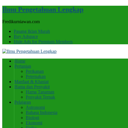
Ilmu Pengetahuan Lengkap
Fredikurniawan.com
Pasang Iklan Murah
Buy Adspace
Hide Ads for Premium Members
Home
Pertanian
Perikanan
Peternakan
Manfaat & Khasiat
Hama dan Penyakit
Hama Tanaman
Penyakit Ternak
Pelajaran
Astronomi
Bahasa Indonesia
Biologi
Ekonomi
Fisika