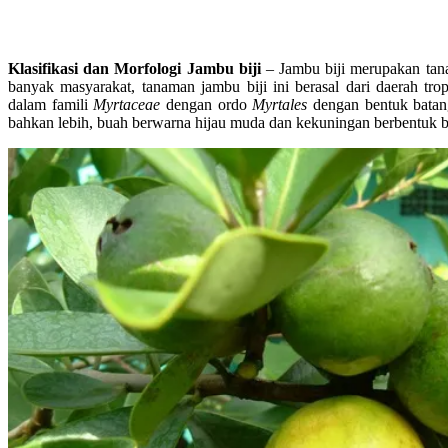
Klasifikasi dan Morfologi Jambu biji
– Jambu biji merupakan tan
banyak masyarakat, tanaman jambu biji ini berasal dari daerah tro
dalam famili
Myrtaceae
dengan ordo
Myrtales
dengan bentuk batang
bahkan lebih, buah berwarna hijau muda dan kekuningan berbentuk b