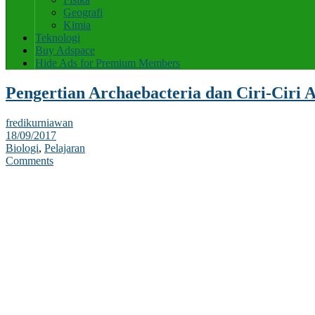
Geografi
Kimia
Teknologi
Buy Adspace
Hide Ads for Premium Members
Pengertian Archaebacteria dan Ciri-Ciri 
fredikurniawan
18/09/2017
Biologi
,
Pelajaran
Comments