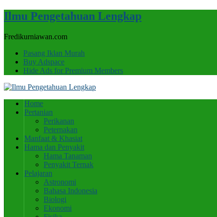
Ilmu Pengetahuan Lengkap
Fredikurniawan.com
Pasang Iklan Murah
Buy Adspace
Hide Ads for Premium Members
Home
Pertanian
Perikanan
Peternakan
Manfaat & Khasiat
Hama dan Penyakit
Hama Tanaman
Penyakit Ternak
Pelajaran
Astronomi
Bahasa Indonesia
Biologi
Ekonomi
Fisika