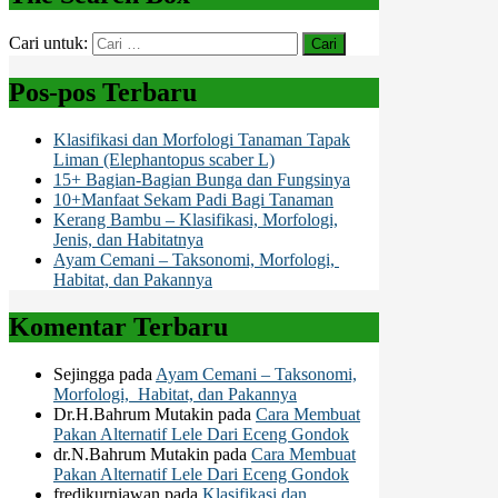
Cari untuk:
Pos-pos Terbaru
Klasifikasi dan Morfologi Tanaman Tapak
Liman (Elephantopus scaber L)
15+ Bagian-Bagian Bunga dan Fungsinya
10+Manfaat Sekam Padi Bagi Tanaman
Kerang Bambu – Klasifikasi, Morfologi,
Jenis, dan Habitatnya
Ayam Cemani – Taksonomi, Morfologi,
Habitat, dan Pakannya
Komentar Terbaru
Sejingga
pada
Ayam Cemani – Taksonomi,
Morfologi, Habitat, dan Pakannya
Dr.H.Bahrum Mutakin
pada
Cara Membuat
Pakan Alternatif Lele Dari Eceng Gondok
dr.N.Bahrum Mutakin
pada
Cara Membuat
Pakan Alternatif Lele Dari Eceng Gondok
fredikurniawan
pada
Klasifikasi dan