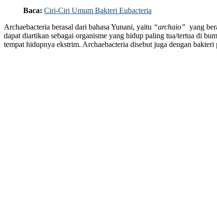
Baca:
Ciri-Ciri Umum Bakteri Eubacteria
Archaebacteria berasal dari bahasa Yunani, yaitu
“archaio”
yang bera
dapat diartikan sebagai organisme yang hidup paling tua/tertua di bu
tempat hidupnya ekstrim. Archaebacteria disebut juga dengan bakteri