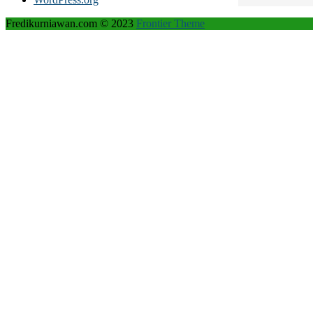
Fredikurniawan.com © 2023
Frontier Theme