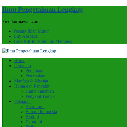
Ilmu Pengetahuan Lengkap
Fredikurniawan.com
Pasang Iklan Murah
Buy Adspace
Hide Ads for Premium Members
Home
Pertanian
Perikanan
Peternakan
Manfaat & Khasiat
Hama dan Penyakit
Hama Tanaman
Penyakit Ternak
Pelajaran
Astronomi
Bahasa Indonesia
Biologi
Ekonomi
Fisika