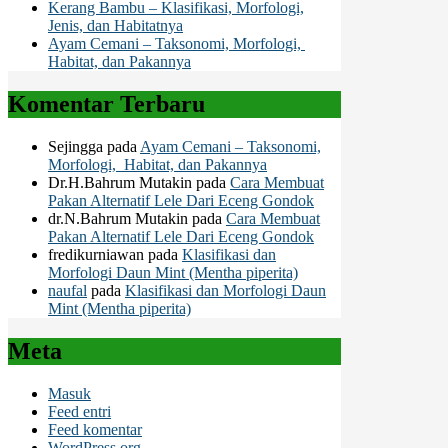
Kerang Bambu – Klasifikasi, Morfologi,
Jenis, dan Habitatnya
Ayam Cemani – Taksonomi, Morfologi,
Habitat, dan Pakannya
Komentar Terbaru
Sejingga
pada
Ayam Cemani – Taksonomi,
Morfologi, Habitat, dan Pakannya
Dr.H.Bahrum Mutakin
pada
Cara Membuat
Pakan Alternatif Lele Dari Eceng Gondok
dr.N.Bahrum Mutakin
pada
Cara Membuat
Pakan Alternatif Lele Dari Eceng Gondok
fredikurniawan
pada
Klasifikasi dan
Morfologi Daun Mint (Mentha piperita)
naufal
pada
Klasifikasi dan Morfologi Daun
Mint (Mentha piperita)
Meta
Masuk
Feed entri
Feed komentar
WordPress.org