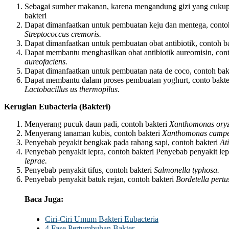
Sebagai sumber makanan, karena mengandung gizi yang cukup t
bakteri
Dapat dimanfaatkan untuk pembuatan keju dan mentega, conto
Streptococcus cremoris.
Dapat dimanfaatkan untuk pembuatan obat antibiotik, contoh b
Dapat membantu menghasilkan obat antibiotik aureomisin, con
aureofaciens.
Dapat dimanfaatkan untuk pembuatan nata de coco, contoh bak
Dapat membantu dalam proses pembuatan yoghurt, conto bakt
Lactobacillus us thermopilus.
Kerugian Eubacteria (Bakteri)
Menyerang pucuk daun padi, contoh bakteri
Xanthomonas oryz
Menyerang tanaman kubis, contoh bakteri
Xanthomonas campes
Penyebab peyakit bengkak pada rahang sapi, contoh bakteri
At
Penyebab penyakit lepra, contoh bakteri Penyebab penyakit lep
leprae.
Penyebab penyakit tifus, contoh bakteri
Salmonella typhosa.
Penyebab penyakit batuk rejan, contoh bakteri
Bordetella pertus
Baca Juga:
Ciri-Ciri Umum Bakteri Eubacteria
4 Fase Pertumbuhan Bakter