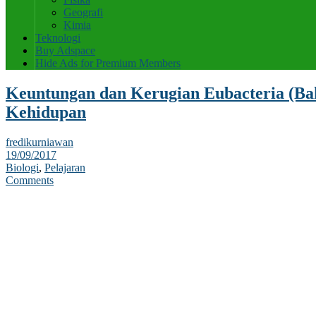
Geografi
Kimia
Teknologi
Buy Adspace
Hide Ads for Premium Members
Keuntungan dan Kerugian Eubacteria (Ba
Kehidupan
fredikurniawan
19/09/2017
Biologi
,
Pelajaran
Comments