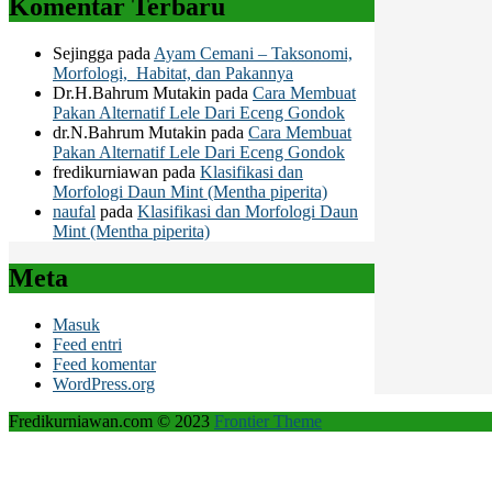
Komentar Terbaru
Sejingga
pada
Ayam Cemani – Taksonomi,
Morfologi, Habitat, dan Pakannya
Dr.H.Bahrum Mutakin
pada
Cara Membuat
Pakan Alternatif Lele Dari Eceng Gondok
dr.N.Bahrum Mutakin
pada
Cara Membuat
Pakan Alternatif Lele Dari Eceng Gondok
fredikurniawan
pada
Klasifikasi dan
Morfologi Daun Mint (Mentha piperita)
naufal
pada
Klasifikasi dan Morfologi Daun
Mint (Mentha piperita)
Meta
Masuk
Feed entri
Feed komentar
WordPress.org
Fredikurniawan.com © 2023
Frontier Theme