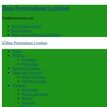
Ilmu Pengetahuan Lengkap
Fredikurniawan.com
Pasang Iklan Murah
Buy Adspace
Hide Ads for Premium Members
Home
Pertanian
Perikanan
Peternakan
Manfaat & Khasiat
Hama dan Penyakit
Hama Tanaman
Penyakit Ternak
Pelajaran
Astronomi
Bahasa Indonesia
Biologi
Ekonomi
Fisika