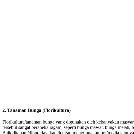
2. Tanaman Bunga (Florikultura)
Florikultura/tanaman bunga yang digunakan oleh kebanyakan masyara
tersebut sangat beraneka ragam, seperti bunga mawar, bunga melati, 
Baik ditanam/dibudidayakan dengan menggunakan pot/media lainnya