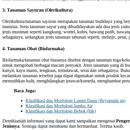
3. Tanaman Sayuran (Olerikultura)
Olerikultura/tanaman sayuran merupakan tanaman budidaya yang berj
manusia. Jenis tanaman sayur yang dibudidayakan ada dua jenis yai
jenis musiman seperti kangkung, wortel, kubis, bawang putih, bawang
sebagainya, sedangkan jenis tanaman tahunan seperti, melinjo, petai,
4. Tanaman Obat (Biofarmaka)
Biofarmaka/tanaman obat biasanya disebut dengan tanaman toga/kel
untuk mengobati berbagai macam penyakit. Jenis tanaman yang di b
kunyit, kayu manis, lengkuas, temulawak, serai dan sebagainya. Buk
melainkan tanaman tersebut juga dapat digunakan untuk produk kec
memutihkan kulit, menghilangkan jerawat/komeda, menghambat penua
Baca Juga:
Klasifikasi dan Morfologi Lumut Daun (Bryopsida sp)
Klasifikasi dan Morfologi Jambu Air
Klasifikasi dan Morfologi Bebek (Itik)
Demikianlah informasi yang dapat kami sampaikan mengenai
Penger
Jenisnya
. Semoga dapat membantu dan bermanfaat. Terima kasih.