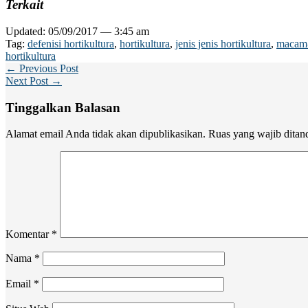
Terkait
Updated: 05/09/2017 — 3:45 am
Tag:
defenisi hortikultura
,
hortikultura
,
jenis jenis hortikultura
,
macam-
hortikultura
← Previous Post
Next Post →
Tinggalkan Balasan
Alamat email Anda tidak akan dipublikasikan.
Ruas yang wajib ditan
Komentar
*
Nama
*
Email
*