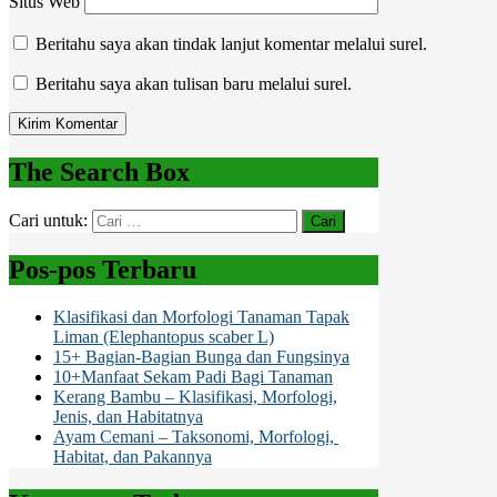
Situs Web
Beritahu saya akan tindak lanjut komentar melalui surel.
Beritahu saya akan tulisan baru melalui surel.
The Search Box
Cari untuk:
Pos-pos Terbaru
Klasifikasi dan Morfologi Tanaman Tapak
Liman (Elephantopus scaber L)
15+ Bagian-Bagian Bunga dan Fungsinya
10+Manfaat Sekam Padi Bagi Tanaman
Kerang Bambu – Klasifikasi, Morfologi,
Jenis, dan Habitatnya
Ayam Cemani – Taksonomi, Morfologi,
Habitat, dan Pakannya