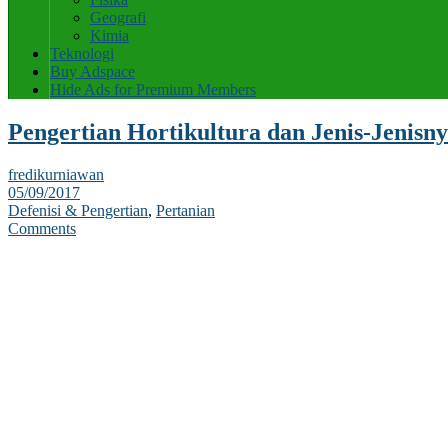
Geografi
Kimia
Teknologi
Buy Adspace
Hide Ads for Premium Members
Pengertian Hortikultura dan Jenis-Jenisn
fredikurniawan
05/09/2017
Defenisi & Pengertian
,
Pertanian
Comments