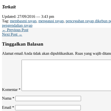
Terkait
Updated: 27/09/2016 — 3:43 pm
Tag:
membasmi rayap
,
mengatasi rayap
,
pencegahan rayap dikebun p
pengendalian rayap
← Previous Post
Next Post →
Tinggalkan Balasan
Alamat email Anda tidak akan dipublikasikan.
Ruas yang wajib ditan
Komentar
*
Nama
*
Email
*