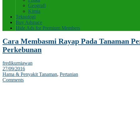
Geografi
Kimia
Teknologi
Buy Adspace
Hide Ads for Premium Members
Cara Membasmi Rayap Pada Tanaman Per
Perkebunan
fredikurniawan
27/09/2016
Hama & Penyakit Tanaman
,
Pertanian
Comments