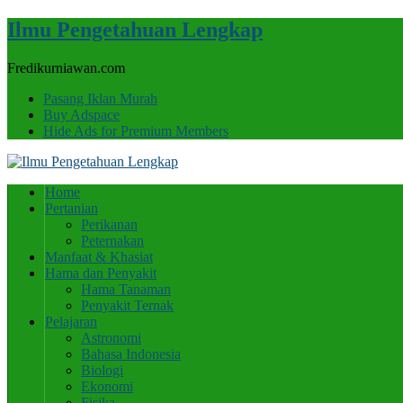
Ilmu Pengetahuan Lengkap
Fredikurniawan.com
Pasang Iklan Murah
Buy Adspace
Hide Ads for Premium Members
Home
Pertanian
Perikanan
Peternakan
Manfaat & Khasiat
Hama dan Penyakit
Hama Tanaman
Penyakit Ternak
Pelajaran
Astronomi
Bahasa Indonesia
Biologi
Ekonomi
Fisika