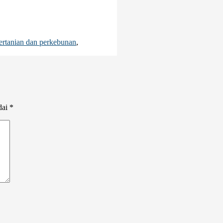
ertanian dan perkebunan
,
dai
*