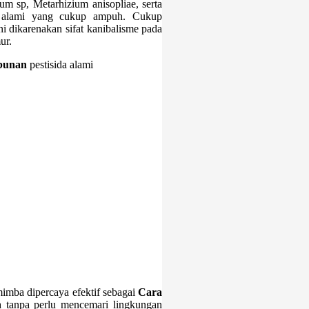
ium sp, Metarhizium anisopliae, serta
 alami yang cukup ampuh. Cukup
ni dikarenakan sifat kanibalisme pada
ur.
bunan
pestisida alami
mimba dipercaya efektif sebagai
Cara
n
tanpa perlu mencemari lingkungan