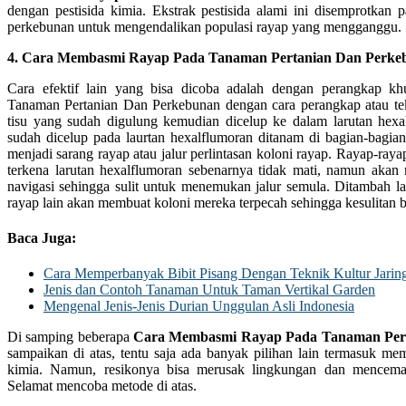
dengan pestisida kimia. Ekstrak pestisida alami ini disemprotkan 
perkebunan untuk mengendalikan populasi rayap yang mengganggu.
4. Cara Membasmi Rayap Pada Tanaman Pertanian Dan Perke
Cara efektif lain yang bisa dicoba adalah dengan perangkap 
Tanaman Pertanian Dan Perkebunan dengan cara perangkap atau te
tisu yang sudah digulung kemudian dicelup ke dalam larutan hexa
sudah dicelup pada laurtan hexalflumoran ditanam di bagian-bagian
menjadi sarang rayap atau jalur perlintasan koloni rayap. Rayap-r
terkena larutan hexalflumoran sebenarnya tidak mati, namun akan
navigasi sehingga sulit untuk menemukan jalur semula. Ditambah la
rayap lain akan membuat koloni mereka terpecah sehingga kesulitan b
Baca Juga:
Cara Memperbanyak Bibit Pisang Dengan Teknik Kultur Jarin
Jenis dan Contoh Tanaman Untuk Taman Vertikal Garden
Mengenal Jenis-Jenis Durian Unggulan Asli Indonesia
Di samping beberapa
Cara Membasmi Rayap Pada Tanaman Per
sampaikan di atas, tentu saja ada banyak pilihan lain termasuk m
kimia. Namun, resikonya bisa merusak lingkungan dan mencemari
Selamat mencoba metode di atas.