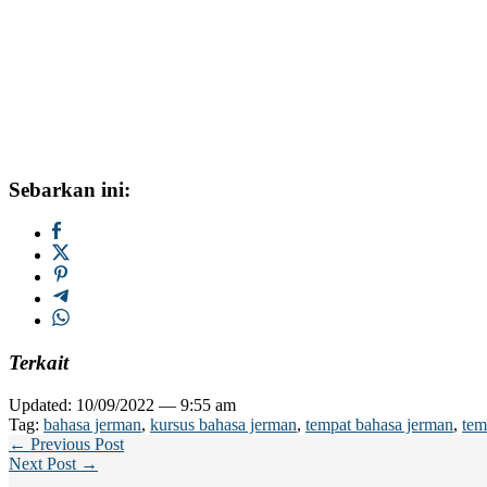
Sebarkan ini:
Terkait
Updated: 10/09/2022 — 9:55 am
Tag:
bahasa jerman
,
kursus bahasa jerman
,
tempat bahasa jerman
,
tem
← Previous Post
Next Post →