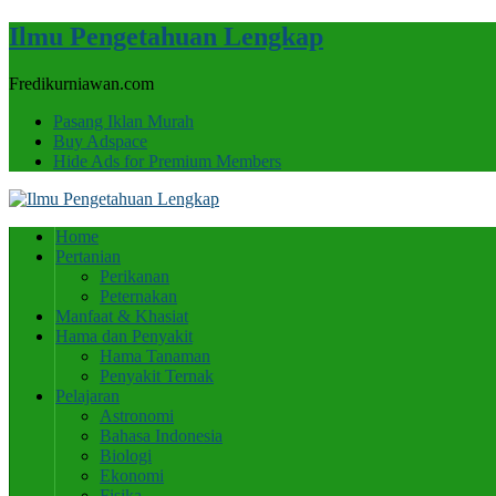
Ilmu Pengetahuan Lengkap
Fredikurniawan.com
Pasang Iklan Murah
Buy Adspace
Hide Ads for Premium Members
Home
Pertanian
Perikanan
Peternakan
Manfaat & Khasiat
Hama dan Penyakit
Hama Tanaman
Penyakit Ternak
Pelajaran
Astronomi
Bahasa Indonesia
Biologi
Ekonomi
Fisika