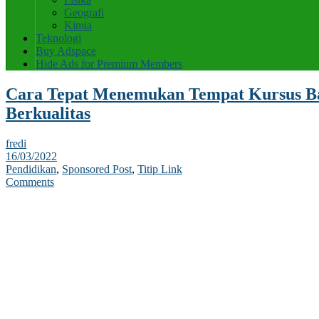
Geografi
Kimia
Teknologi
Buy Adspace
Hide Ads for Premium Members
Cara Tepat Menemukan Tempat Kursus B
Berkualitas
fredi
16/03/2022
Pendidikan
,
Sponsored Post
,
Titip Link
Comments