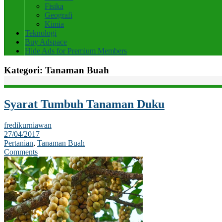
Fisika
Geografi
Kimia
Teknologi
Buy Adspace
Hide Ads for Premium Members
Kategori:
Tanaman Buah
Syarat Tumbuh Tanaman Duku
fredikurniawan
27/04/2017
Pertanian
,
Tanaman Buah
Comments