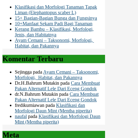
Klasifikasi dan Morfologi Tanaman Tapak
Liman (Elephantopus scaber L)
15+ Bagian-Bagian Bunga dan Fungsinya
10+Manfaat Sekam Padi Bagi Tanaman
Kerang Bambu – Klasifikasi, Morfologi,
Jenis, dan Habitatnya
Ayam Cemani – Taksonomi, Morfologi,
Habitat, dan Pakannya
Komentar Terbaru
Sejingga
pada
Ayam Cemani – Taksonomi,
Morfologi, Habitat, dan Pakannya
Dr.H.Bahrum Mutakin
pada
Cara Membuat
Pakan Alternatif Lele Dari Eceng Gondok
dr.N.Bahrum Mutakin
pada
Cara Membuat
Pakan Alternatif Lele Dari Eceng Gondok
fredikurniawan
pada
Klasifikasi dan
Morfologi Daun Mint (Mentha piperita)
naufal
pada
Klasifikasi dan Morfologi Daun
Mint (Mentha piperita)
Meta