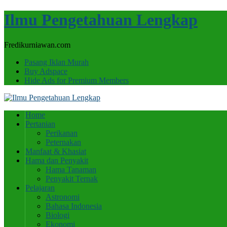
Ilmu Pengetahuan Lengkap
Fredikurniawan.com
Pasang Iklan Murah
Buy Adspace
Hide Ads for Premium Members
Home
Pertanian
Perikanan
Peternakan
Manfaat & Khasiat
Hama dan Penyakit
Hama Tanaman
Penyakit Ternak
Pelajaran
Astronomi
Bahasa Indonesia
Biologi
Ekonomi