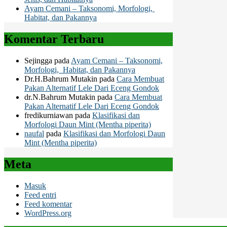
Ayam Cemani – Taksonomi, Morfologi,
Habitat, dan Pakannya
Komentar Terbaru
Sejingga
pada
Ayam Cemani – Taksonomi,
Morfologi, Habitat, dan Pakannya
Dr.H.Bahrum Mutakin
pada
Cara Membuat
Pakan Alternatif Lele Dari Eceng Gondok
dr.N.Bahrum Mutakin
pada
Cara Membuat
Pakan Alternatif Lele Dari Eceng Gondok
fredikurniawan
pada
Klasifikasi dan
Morfologi Daun Mint (Mentha piperita)
naufal
pada
Klasifikasi dan Morfologi Daun
Mint (Mentha piperita)
Meta
Masuk
Feed entri
Feed komentar
WordPress.org