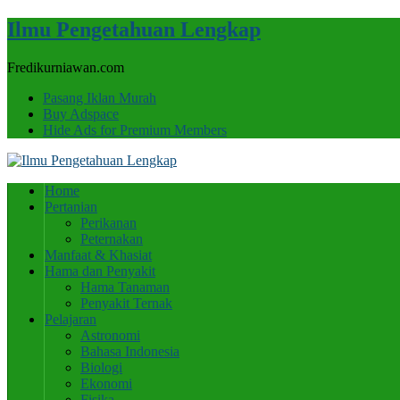
Ilmu Pengetahuan Lengkap
Fredikurniawan.com
Pasang Iklan Murah
Buy Adspace
Hide Ads for Premium Members
Home
Pertanian
Perikanan
Peternakan
Manfaat & Khasiat
Hama dan Penyakit
Hama Tanaman
Penyakit Ternak
Pelajaran
Astronomi
Bahasa Indonesia
Biologi
Ekonomi
Fisika