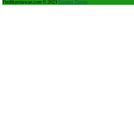
Fredikurniawan.com © 2023
Frontier Theme