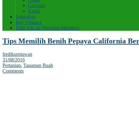
Geografi
Kimia
Teknologi
Buy Adspace
Hide Ads for Premium Members
Tips Memilih Benih Pepaya California Be
fredikurniawan
31/08/2016
Pertanian
,
Tanaman Buah
Comments