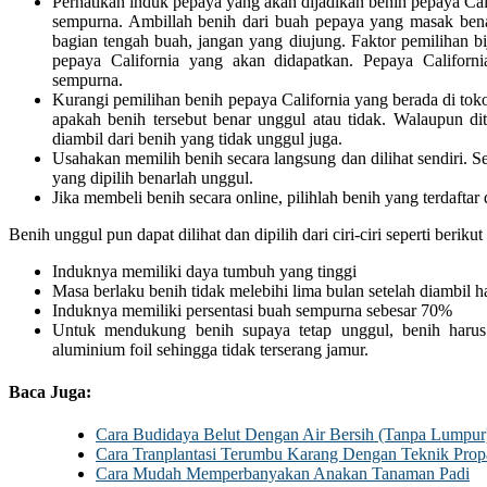
Perhatikan induk pepaya yang akan dijadikan benih pepaya Cali
sempurna. Ambillah benih dari buah pepaya yang masak benar
bagian tengah buah, jangan yang diujung. Faktor pemilihan b
pepaya California yang akan didapatkan. Pepaya Californi
sempurna.
Kurangi pemilihan benih pepaya California yang berada di toko
apakah benih tersebut benar unggul atau tidak. Walaupun dit
diambil dari benih yang tidak unggul juga.
Usahakan memilih benih secara langsung dan dilihat sendiri. 
yang dipilih benarlah unggul.
Jika membeli benih secara online, pilihlah benih yang terdaftar d
Benih unggul pun dapat dilihat dan dipilih dari ciri-ciri seperti berikut 
Induknya memiliki daya tumbuh yang tinggi
Masa berlaku benih tidak melebihi lima bulan setelah diambil h
Induknya memiliki persentasi buah sempurna sebesar 70%
Untuk mendukung benih supaya tetap unggul, benih harus
aluminium foil sehingga tidak terserang jamur.
Baca Juga:
Cara Budidaya Belut Dengan Air Bersih (Tanpa Lumpur
Cara Tranplantasi Terumbu Karang Dengan Teknik Prop
Cara Mudah Memperbanyakan Anakan Tanaman Padi