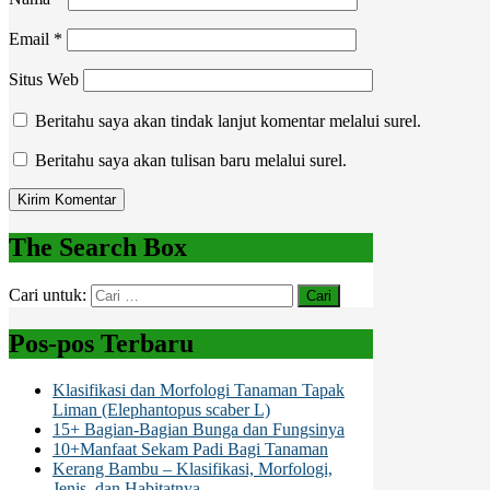
Email
*
Situs Web
Beritahu saya akan tindak lanjut komentar melalui surel.
Beritahu saya akan tulisan baru melalui surel.
The Search Box
Cari untuk:
Pos-pos Terbaru
Klasifikasi dan Morfologi Tanaman Tapak
Liman (Elephantopus scaber L)
15+ Bagian-Bagian Bunga dan Fungsinya
10+Manfaat Sekam Padi Bagi Tanaman
Kerang Bambu – Klasifikasi, Morfologi,
Jenis, dan Habitatnya