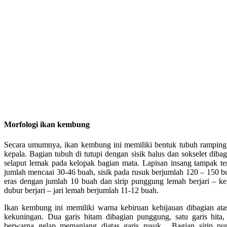
Morfologi ikan kembung
Secara umumnya, ikan kembung ini memiliki bentuk tubuh ramping d
kepala. Bagian tubuh di tutupi dengan sisik halus dan sokselet dibag
selaput lemak pada kelopak bagian mata. Lapisan insang tampak ter
jumlah mencaai 30-46 buah, sisik pada rusuk berjumlah 120 – 150 bua
eras dengan jumlah 10 buah dan sirip punggung lemah berjari – ker
dubur berjari – jari lemah berjumlah 11-12 buah.
Ikan kembung ini memiliki warna kebiruan kehijauan dibagian at
kekuningan. Dua garis hitam dibagian punggung, satu garis hita,
berwarna gelap memanjang diatas garis rusuk. Bagian sirip p