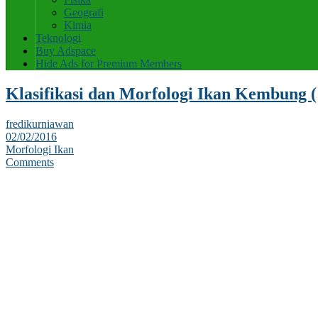
Geografi
Kimia
Teknologi
Buy Adspace
Hide Ads for Premium Members
Klasifikasi dan Morfologi Ikan Kembung ( 
fredikurniawan
02/02/2016
Morfologi Ikan
Comments