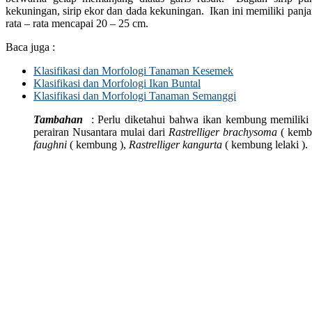
kekuningan, sirip ekor dan dada kekuningan. Ikan ini memiliki pa
rata – rata mencapai 20 – 25 cm.
Baca juga :
Klasifikasi dan Morfologi Tanaman Kesemek
Klasifikasi dan Morfologi Ikan Buntal
Klasifikasi dan Morfologi Tanaman Semanggi
Tambahan
: Perlu diketahui bahwa ikan kembung memiliki t
perairan Nusantara mulai dari
Rastrelliger brachysoma
( kem
faughni
( kembung ),
Rastrelliger kangurta
( kembung lelaki ).