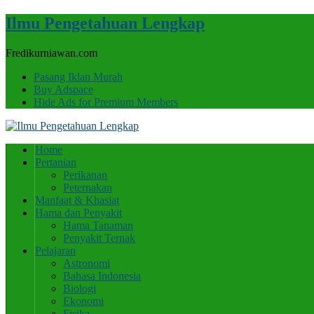
Ilmu Pengetahuan Lengkap
Fredikurniawan.com
Pasang Iklan Murah
Buy Adspace
Hide Ads for Premium Members
Home
Pertanian
Perikanan
Peternakan
Manfaat & Khasiat
Hama dan Penyakit
Hama Tanaman
Penyakit Ternak
Pelajaran
Astronomi
Bahasa Indonesia
Biologi
Ekonomi
Fisika