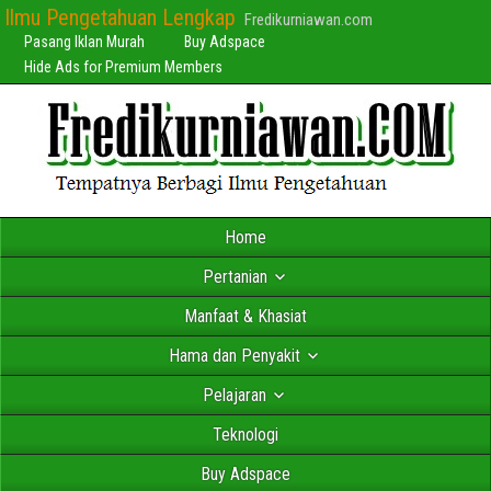
Ilmu Pengetahuan Lengkap
Fredikurniawan.com
Pasang Iklan Murah
Buy Adspace
Hide Ads for Premium Members
Home
Pertanian
Manfaat & Khasiat
Hama dan Penyakit
Pelajaran
Teknologi
Buy Adspace