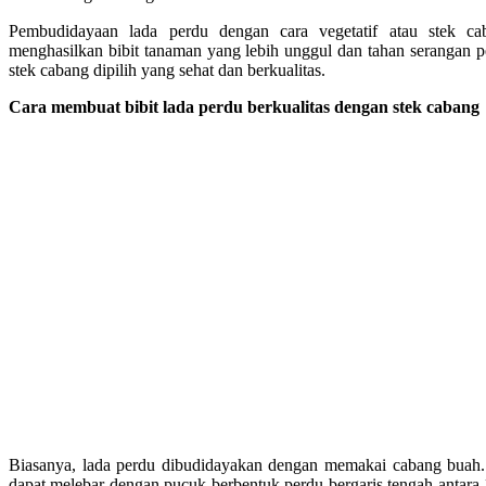
Pembudidayaan lada perdu dengan cara vegetatif atau stek ca
menghasilkan bibit tanaman yang lebih unggul dan tahan serangan p
stek cabang dipilih yang sehat dan berkualitas.
Cara membuat bibit lada perdu berkualitas dengan stek cabang
Biasanya, lada perdu dibudidayakan dengan memakai cabang buah. 
dapat melebar dengan pucuk berbentuk perdu bergaris tengah antara 1