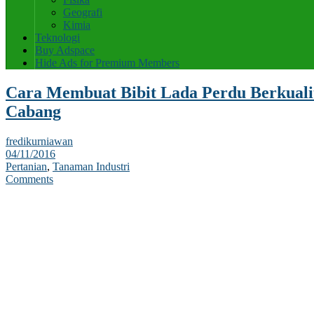
Geografi
Kimia
Teknologi
Buy Adspace
Hide Ads for Premium Members
Cara Membuat Bibit Lada Perdu Berkuali
Cabang
fredikurniawan
04/11/2016
Pertanian
,
Tanaman Industri
Comments