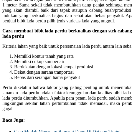
1 meter. Sama sekali tidak membutuhkan tiang panjat sehingga me
yang akan diambil baik dari tapak ataupun cabang buah/produksi 
indukan yang berkualitas bagus dan sehat atau bebas penyakit. Ap
penjual bibit lada perdu pilih jenis varietas lada yang unggul.
Cara membuat bibit lada perdu berkualitas dengan stek caban
lada perdu
Kriteria lahan yang baik untuk persemaian lada perdu antara lain sebag
Memiliki kontur tanah yang rata
Memiliki cukup sumber air
Berdekatan dengan lokasi tempat produksi
Dekat dengan sarana tranportasi
Bebas dari serangan hama penyakit
Perlu diketahui bahwa faktor yang paling penting untuk menentuk
tanaman lada perdu adalah faktor keunggulan dan kualitas bibit lada
lada perdu ditumbuhkan. Apabila para petani lada perdu sudah membel
lingkungan sekitar lahan pertumbuhan tidak memadai, maka pemb
gagal.
Baca Juga:
Cara Mudah Menanam Bawang Daun Di Dataran Tinggi