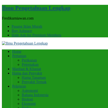
Ilmu Pengetahuan Lengkap
Fredikurniawan.com
Pasang Iklan Murah
Buy Adspace
Hide Ads for Premium Members
Home
Pertanian
Perikanan
Peternakan
Manfaat & Khasiat
Hama dan Penyakit
Hama Tanaman
Penyakit Ternak
Pelajaran
Astronomi
Bahasa Indonesia
Biologi
Ekonomi
Fisika