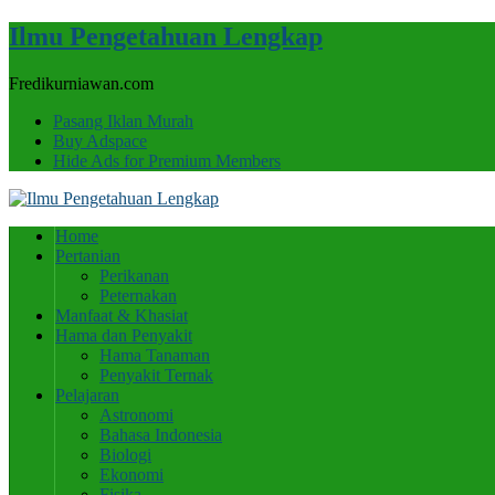
Ilmu Pengetahuan Lengkap
Fredikurniawan.com
Pasang Iklan Murah
Buy Adspace
Hide Ads for Premium Members
Home
Pertanian
Perikanan
Peternakan
Manfaat & Khasiat
Hama dan Penyakit
Hama Tanaman
Penyakit Ternak
Pelajaran
Astronomi
Bahasa Indonesia
Biologi
Ekonomi
Fisika