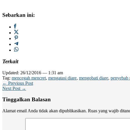
Sebarkan ini:
Terkait
Updated: 26/12/2016 — 1:31 am
Tag:
mencegah mencret
,
mengatasi diare
,
mengobati diare
,
penyebab m
← Previous Post
Next Post →
Tinggalkan Balasan
Alamat email Anda tidak akan dipublikasikan.
Ruas yang wajib ditan