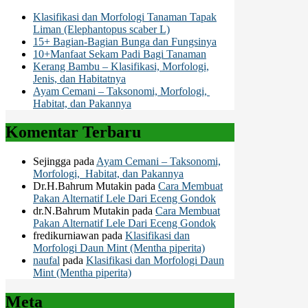
Klasifikasi dan Morfologi Tanaman Tapak
Liman (Elephantopus scaber L)
15+ Bagian-Bagian Bunga dan Fungsinya
10+Manfaat Sekam Padi Bagi Tanaman
Kerang Bambu – Klasifikasi, Morfologi,
Jenis, dan Habitatnya
Ayam Cemani – Taksonomi, Morfologi,
Habitat, dan Pakannya
Komentar Terbaru
Sejingga
pada
Ayam Cemani – Taksonomi,
Morfologi, Habitat, dan Pakannya
Dr.H.Bahrum Mutakin
pada
Cara Membuat
Pakan Alternatif Lele Dari Eceng Gondok
dr.N.Bahrum Mutakin
pada
Cara Membuat
Pakan Alternatif Lele Dari Eceng Gondok
fredikurniawan
pada
Klasifikasi dan
Morfologi Daun Mint (Mentha piperita)
naufal
pada
Klasifikasi dan Morfologi Daun
Mint (Mentha piperita)
Meta