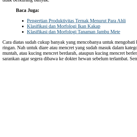
Baca Juga:
Pengertian Produktivitas Ternak Menurut Para Ahli
Klasifikasi dan Morfologi Ikan Kakap
Klasifikasi dan Morfologi Tanaman Jambu Mete
Cara diatas sudah cukup banyak yang mencobanya untuk mengobati 
ringan. Nah untuk diare atau mencret yang sudah masuk dalam katego
muntah, atau kucing mencret berdarah, ataupun kucing mencret berlen
sarankan agar segera dibawa ke dokter hewan sebelum terlambat. Se