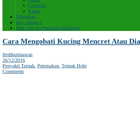
Geografi
Kimia
Teknologi
Buy Adspace
Hide Ads for Premium Members
Cara Mengobati Kucing Mencret Atau Dia
fredikurniawan
26/12/2016
Penyakit Ternak
,
Peternakan
,
Ternak Hobi
Comments