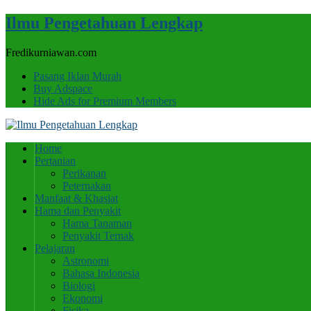
Ilmu Pengetahuan Lengkap
Fredikurniawan.com
Pasang Iklan Murah
Buy Adspace
Hide Ads for Premium Members
Home
Pertanian
Perikanan
Peternakan
Manfaat & Khasiat
Hama dan Penyakit
Hama Tanaman
Penyakit Ternak
Pelajaran
Astronomi
Bahasa Indonesia
Biologi
Ekonomi
Fisika