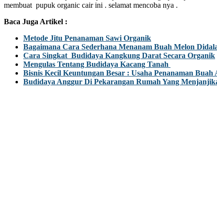
membuat pupuk organic cair ini . selamat mencoba nya .
Baca Juga Artikel :
Metode Jitu Penanaman Sawi Organik
Bagaimana Cara Sederhana Menanam Buah Melon Didala
Cara Singkat Budidaya Kangkung Darat Secara Organik
Mengulas Tentang Budidaya Kacang Tanah
Bisnis Kecil Keuntungan Besar : Usaha Penanaman Buah 
Budidaya Anggur Di Pekarangan Rumah Yang Menjanjik