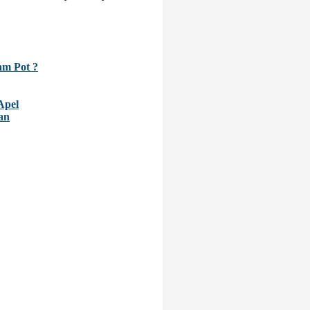
m Pot ?
Apel
an