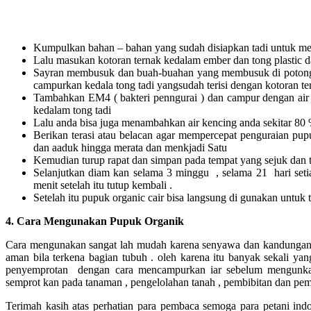
Kumpulkan bahan – bahan yang sudah disiapkan tadi untuk m
Lalu masukan kotoran ternak kedalam ember dan tong plastic dan
Sayran membusuk dan buah-buahan yang membusuk di potong
campurkan kedala tong tadi yangsudah terisi dengan kotoran te
Tambahkan EM4 ( bakteri penngurai ) dan campur dengan air 
kedalam tong tadi
Lalu anda bisa juga menambahkan air kencing anda sekitar 80
Berikan terasi atau belacan agar mempercepat penguraian p
dan aaduk hingga merata dan menkjadi Satu
Kemudian turup rapat dan simpan pada tempat yang sejuk dan 
Selanjutkan diam kan selama 3 minggu , selama 21 hari setia
menit setelah itu tutup kembali .
Setelah itu pupuk organic cair bisa langsung di gunakan untuk
4. Cara Mengunakan Pupuk Organik
Cara mengunakan sangat lah mudah karena senyawa dan kandungan ti
aman bila terkena bagian tubuh . oleh karena itu banyak sekali y
penyemprotan dengan cara mencampurkan iar sebelum mengunka
semprot kan pada tanaman , pengelolahan tanah , pembibitan dan pem
Terimah kasih atas perhatian para pembaca semoga para petani indo