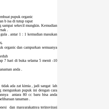
embuat pupuk organic
 b isa di tutup rapat
 sampai sekecil mungkin. Kemudian
rnak .
gula . antar 1 : 1 kemudian masukan
 %
upuk organic dan campurkan semuanya
teduh
p 7 hari di buka selama 5 menit -10
 tanaman anda .
dak ada zat kimia , jadi sangat lah
ang mengunkan pupuk ini dengan cara
nnya antara 80 cc baru bisa anda
eliharaan tanaman .
nesi dan masyarakatnya terinsvirasi