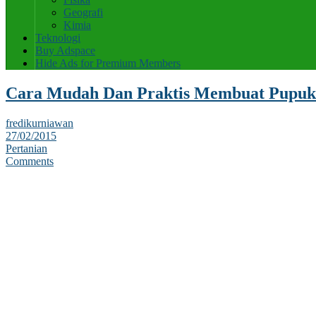
Geografi
Kimia
Teknologi
Buy Adspace
Hide Ads for Premium Members
Cara Mudah Dan Praktis Membuat Pupuk
fredikurniawan
27/02/2015
Pertanian
Comments