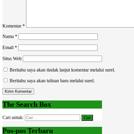
Komentar
*
Nama
*
Email
*
Situs Web
Beritahu saya akan tindak lanjut komentar melalui surel.
Beritahu saya akan tulisan baru melalui surel.
The Search Box
Cari untuk:
Pos-pos Terbaru