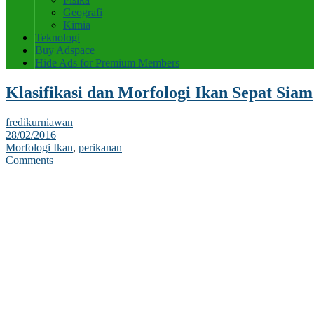
Geografi
Kimia
Teknologi
Buy Adspace
Hide Ads for Premium Members
Klasifikasi dan Morfologi Ikan Sepat Siam
fredikurniawan
28/02/2016
Morfologi Ikan
,
perikanan
Comments