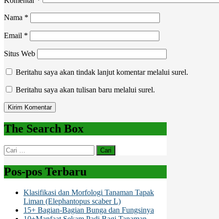
Komentar
*
Nama
*
Email
*
Situs Web
Beritahu saya akan tindak lanjut komentar melalui surel.
Beritahu saya akan tulisan baru melalui surel.
The Search Box
Cari
untuk:
Pos-pos Terbaru
Klasifikasi dan Morfologi Tanaman Tapak
Liman (Elephantopus scaber L)
15+ Bagian-Bagian Bunga dan Fungsinya
10+Manfaat Sekam Padi Bagi Tanaman