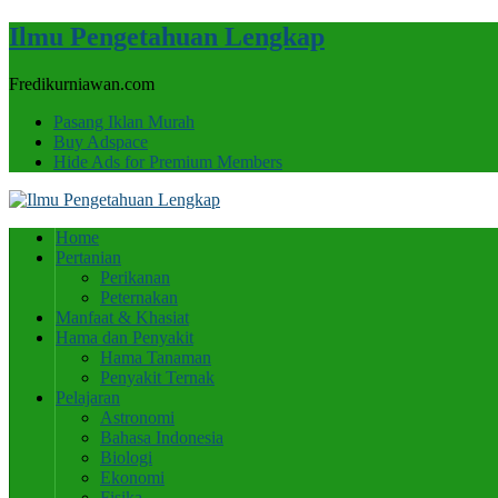
Ilmu Pengetahuan Lengkap
Fredikurniawan.com
Pasang Iklan Murah
Buy Adspace
Hide Ads for Premium Members
Home
Pertanian
Perikanan
Peternakan
Manfaat & Khasiat
Hama dan Penyakit
Hama Tanaman
Penyakit Ternak
Pelajaran
Astronomi
Bahasa Indonesia
Biologi
Ekonomi
Fisika