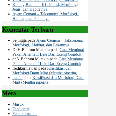
Kerang Bambu – Klasifikasi, Morfologi,
Jenis, dan Habitatnya
Ayam Cemani – Taksonomi, Morfologi,
Habitat, dan Pakannya
Komentar Terbaru
Sejingga
pada
Ayam Cemani – Taksonomi,
Morfologi, Habitat, dan Pakannya
Dr.H.Bahrum Mutakin
pada
Cara Membuat
Pakan Alternatif Lele Dari Eceng Gondok
dr.N.Bahrum Mutakin
pada
Cara Membuat
Pakan Alternatif Lele Dari Eceng Gondok
fredikurniawan
pada
Klasifikasi dan
Morfologi Daun Mint (Mentha piperita)
naufal
pada
Klasifikasi dan Morfologi Daun
Mint (Mentha piperita)
Meta
Masuk
Feed entri
Feed komentar