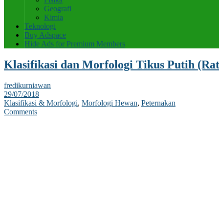
Geografi
Kimia
Teknologi
Buy Adspace
Hide Ads for Premium Members
Klasifikasi dan Morfologi Tikus Putih (Rat
fredikurniawan
29/07/2018
Klasifikasi & Morfologi
,
Morfologi Hewan
,
Peternakan
Comments