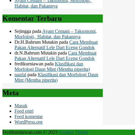
Ayam Cemani – Taksonomi, Morfologi,
Habitat, dan Pakannya
Komentar Terbaru
Sejingga
pada
Ayam Cemani – Taksonomi,
Morfologi, Habitat, dan Pakannya
Dr.H.Bahrum Mutakin
pada
Cara Membuat
Pakan Alternatif Lele Dari Eceng Gondok
dr.N.Bahrum Mutakin
pada
Cara Membuat
Pakan Alternatif Lele Dari Eceng Gondok
fredikurniawan
pada
Klasifikasi dan
Morfologi Daun Mint (Mentha piperita)
naufal
pada
Klasifikasi dan Morfologi Daun
Mint (Mentha piperita)
Meta
Masuk
Feed entri
Feed komentar
WordPress.org
Fredikurniawan.com © 2023
Frontier Theme