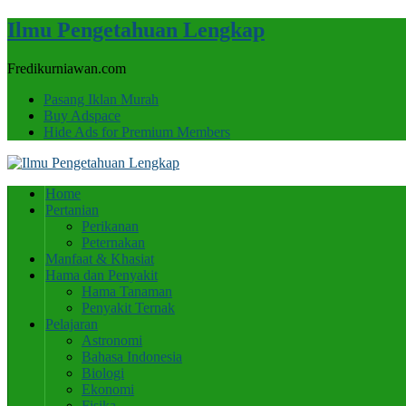
Ilmu Pengetahuan Lengkap
Fredikurniawan.com
Pasang Iklan Murah
Buy Adspace
Hide Ads for Premium Members
Home
Pertanian
Perikanan
Peternakan
Manfaat & Khasiat
Hama dan Penyakit
Hama Tanaman
Penyakit Ternak
Pelajaran
Astronomi
Bahasa Indonesia
Biologi
Ekonomi
Fisika