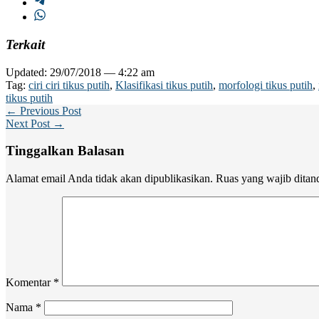
Terkait
Updated: 29/07/2018 — 4:22 am
Tag:
ciri ciri tikus putih
,
Klasifikasi tikus putih
,
morfologi tikus putih
,
tikus putih
← Previous Post
Next Post →
Tinggalkan Balasan
Alamat email Anda tidak akan dipublikasikan.
Ruas yang wajib ditan
Komentar
*
Nama
*