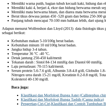
Memiliki warna putih, bagian tubuh kecuali kaki, hidung dan e
Memiliki kaki 4, berjari 4, ekor dan hidung berwarna merah sep
Memiliki mata berwarna hitam, dan diarea mata berwarna mera
Berat tikus dewasa jantan 450 -520 gram dan betina 250-300 g
Panjang tubuh mencapai 70-100 mm bahkan lebih, dari ujung hi
Adapun menurut Wolfenshon dan Lloyd (2013) data fisiologis tikus p
sebagai berikut:
Kebutuhan makan 5-10/100g berat badan.
Kebutuhan minum 10 ml/100g berat badan.
Jangka hidup 3-4 tahun.
Temperatur 36 °C -40 °C.
Detak jantung 250-450 kali/menit
Tekanan darah : Sistol 84-134 mmHg dan Diastol 60 mmHg.
Laju pernafasan: 70-115 kali/menit.
Serum protein 5.6-7.6 g/dl, Albumin 3.8-4.8 g/dl, Globulin 1.8
Nitrogen urea darah 15-21 mg/dl, Kreatinin 0.2-0.8 mg/dl, Total
Kolesterol 40-130 mg/dl.
Baca juga:
Klasifikasi dan Morfologi Bunga Aster (Callistephus chin
Klasifikasi dan Morfologi Bunga Tasbih (Canna indica)
Pengertian,Ciri-Ciri,Klasifikasi dan Contoh Tumbuhan B