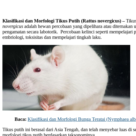
Klasifikasi dan Morfologi Tikus Putih (Rattus novergicus) –
Tiku
novergicus
adalah hewan percobaan yang dipelihara atau diternakan u
pengamatan secara labotorik. Percobaan kelinci seperti mempelajari 
embriologi, toksisitas dan mempelajari tingkah laku.
Baca:
Klasifikasi dan Morfologi Bunga Teratai (Nymphaea alb
Tikus putih ini berasal dari Asia Tengah, dan telah menyebar luas di s
morfologi tikus putih berdasarkan taksonominya.