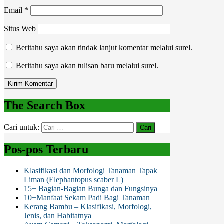
Email
*
Situs Web
Beritahu saya akan tindak lanjut komentar melalui surel.
Beritahu saya akan tulisan baru melalui surel.
The Search Box
Cari untuk:
Pos-pos Terbaru
Klasifikasi dan Morfologi Tanaman Tapak
Liman (Elephantopus scaber L)
15+ Bagian-Bagian Bunga dan Fungsinya
10+Manfaat Sekam Padi Bagi Tanaman
Kerang Bambu – Klasifikasi, Morfologi,
Jenis, dan Habitatnya